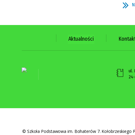
N
Aktualności
Kontak
ul.
24-
©
Szkoła Podstawowa im. Bohaterów 7. Kołobrzeskiego P