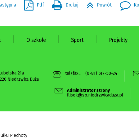
astępna
Pdf
Drukuj
Powrót
Ko
t
O szkole
Sport
Projekty
 Lubelska 21a,
tel/fax.:
(0-81) 517-50-24
220 Niedrzwica Duża
Administrator strony
flisek@sp.niedrzwicaduza.pl
ułku Piechoty