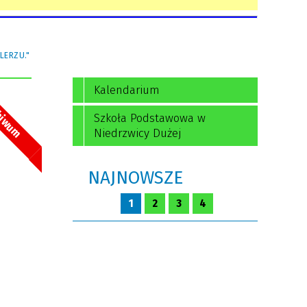
LERZU."
Kalendarium
hiwum
Szkoła Podstawowa w
Niedrzwicy Dużej
NAJNOWSZE
1
2
3
4