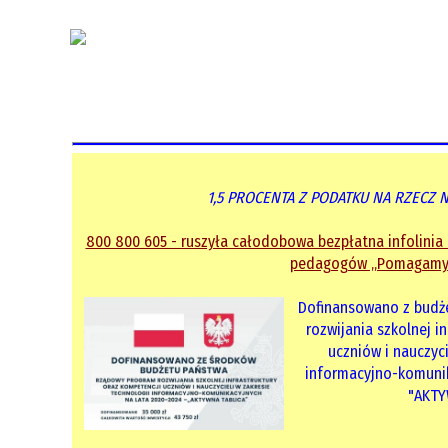
Aktualności
Kontakt
1,5 PROCENTA Z PODATKU NA RZECZ 
800 800 605 - ruszyła całodobowa bezpłatna infolinia d
pedagogów „Pomagamy
Dofinansowano z budż
rozwijania szkolnej i
uczniów i nauczyci
informacyjno-komunik
"AKTY