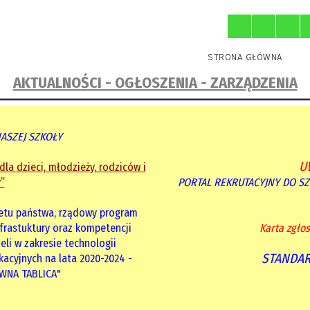
O szkole
Sport
Projekty
STRONA GŁÓWNA
AKTUALNOŚCI - OGŁOSZENIA - ZARZĄDZENIA
NASZEJ SZKOŁY
U
la dzieci, młodzieży, rodziców i
”
PORTAL REKRUTACYJNY DO 
etu państwa, rządowy program
nfrastuktury oraz kompetencji
Karta zgłos
eli w zakresie technologii
STANDAR
acyjnych na lata 2020-2024 -
WNA TABLICA"