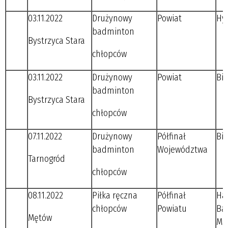
03.11.2022
Drużynowy
Powiat
Hyz
badminton
Bystrzyca Stara
chłopców
03.11.2022
Drużynowy
Powiat
Bie
badminton
Bystrzyca Stara
chłopców
07.11.2022
Drużynowy
Półfinał
Bie
badminton
Województwa
Tarnogród
chłopców
08.11.2022
Piłka ręczna
Półfinał
Haw
chłopców
Powiatu
Bar
Mętów
Mas