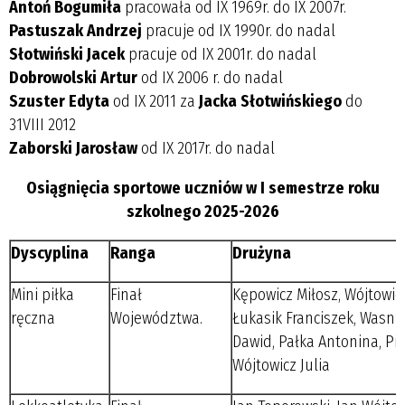
Antoń Bogumiła
pracowała od IX 1969r. do IX 2007r.
Pastuszak Andrzej
pracuje od IX 1990r. do nadal
Słotwiński Jacek
pracuje od IX 2001r. do nadal
Dobrowolski Artur
od IX 2006 r. do nadal
Szuster Edyta
od IX 2011 za
Jacka Słotwińskiego
do
31VIII 2012
Zaborski Jarosław
od IX 2017r. do nadal
Osiągnięcia sportowe uczniów w I semestrze roku
szkolnego 2025-2026
Dyscyplina
Ranga
Drużyna
Mini piłka
Finał
Kępowicz Miłosz, Wójtowicz
ręczna
Województwa.
Łukasik Franciszek, Wasni
Dawid, Pałka Antonina, Pie
Wójtowicz Julia