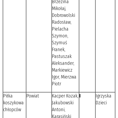
Brzezina
Mikołaj,
Dobrowolski
Radosław,
Pielacha
Szymon,
Szymuś
Franek,
Pastuszak
Aleksander,
Markiewicz
Igor, Mierzwa
Piotr
Piłka
Powiat
Kacper Kozak,
I
Igrzyska
koszykowa
Jakubowski
Dzieci
chłopców
Antoni,
Karasiński