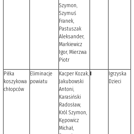
Szymon,
Szymuś
Franek,
Pastuszak
Aleksander,
Markiewicz
Igor, Mierzwa
Piotr
Piłka
Eliminacje
Kacper Kozak,
I
Igrzyska
koszykowa
powiatu
Jakubowski
Dzieci
chłopców
Antoni,
Karasiński
Radosław,
Król Szymon,
Kępowicz
Michał,