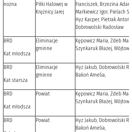
nożna
Piłki Halowej w
Franciszek, Brzezina Adam
Krężnicy Jarej
Markiewicz Igor, Pielach S
Hyz Kacper, Pietrak Antoni
Dobrowolski Radosław
BRD
Eliminacje
Kępowicz Maria, Zdeb Maja
gminne
Szynkaruk Błażej, Wójtowi
Kat młodsza
BRD
Eliminacje
Hyz Jakub, Dobrowolski R
gminne
Bakoń Amelia,
Kat starsza
BRD
Powiat
Kępowicz Maria, Zdeb Maja
Szynkaruk Błażej, Wójtowi
Kat młodsza
BRD
Powiat
Hyz Jakub, Dobrowolski R
Bakoń Amelia,