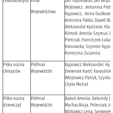
Lekkoatletyka
Finał
Jan Toporowski, Jan Wójtowi
Wójtowicz , Antonina Pietr
Województwa
Kępowicz, Anna Dudkowsk
Antonina Pałka, Dawid Waś
Aleksandra Kędziora, Klau
Klimek, Amelia Szymuś, D
Pietrzak, Franciszek Łukas
Krasowska, Szymon Kępow
Koneczna Zuzanna,
Piłka nożna
Półfinał
Kępowicz Aleksander, Hyz 
chłopców
Wojewódzki
Drewniak Karol, Karasińsk
Włójtowicz Patryk, Szynkar
Chyła Michał
Piłka nożna
Półfinał
Bakoń Amelia, Dekondy Jul
dziewcząt
Wojewódzki
Machaj Alicja, Poleszak, Ju
Wójtowicz Lena, Serwinek