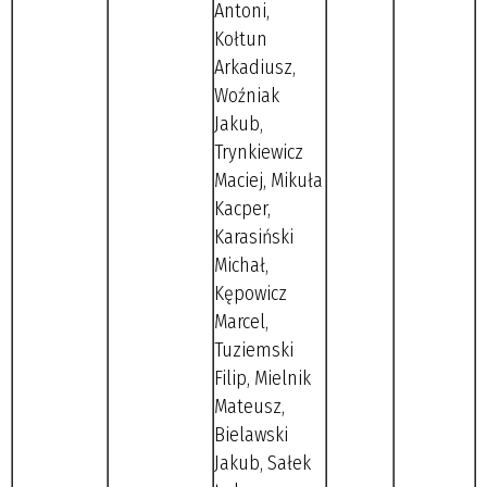
Antoni,
Kołtun
Arkadiusz,
Woźniak
Jakub,
Trynkiewicz
Maciej, Mikuła
Kacper,
Karasiński
Michał,
Kępowicz
Marcel,
Tuziemski
Filip, Mielnik
Mateusz,
Bielawski
Jakub, Sałek