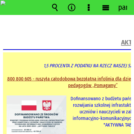
pane
Wyszukiwarka
Narzędzia
Menu
Menu
szczegółowe
główne
AKTU
1,5 PROCENTA Z PODATKU NA RZECZ NASZEJ SZ
800 800 605 - ruszyła całodobowa bezpłatna infolinia dla dzieci
pedagogów „Pomagamy”
Dofinansowano z budżetu państ
rozwijania szkolnej infrastukt
uczniów i nauczycieli w zak
informacyjno-komunikacyjnych 
"AKTYWNA TABL