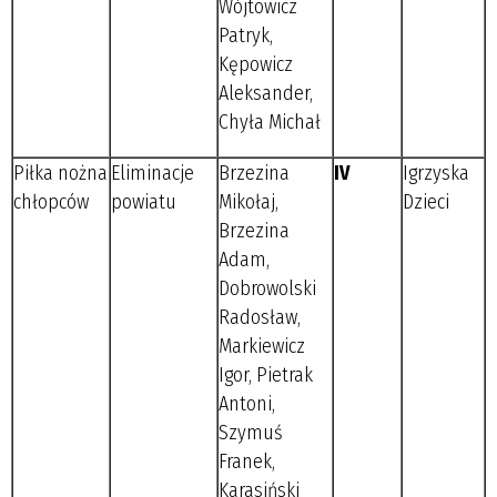
Wójtowicz
Patryk,
Kępowicz
Aleksander,
Chyła Michał
Piłka nożna
Eliminacje
Brzezina
IV
Igrzyska
chłopców
powiatu
Mikołaj,
Dzieci
Brzezina
Adam,
Dobrowolski
Radosław,
Markiewicz
Igor, Pietrak
Antoni,
Szymuś
Franek,
Karasiński