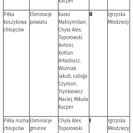
Kacper
Piłka
Eliminacje
Karaś
II
Igrzyska
koszykowa
powiatu
Maksymilian,
Młodzieży
chłopców
Chyła Alex,
Toporowski
Antoni,
Kołtun
Arkadiusz,
Woźniak
Jakub, Łabiga
Szymon,
Trynkiewicz
Maciej, Mikuła
Kacper
Piłka nożna
Eliminacje
Chyła Alex,
I
Igrzyska
chłopców
gminne
Toporowski
Młodzieży