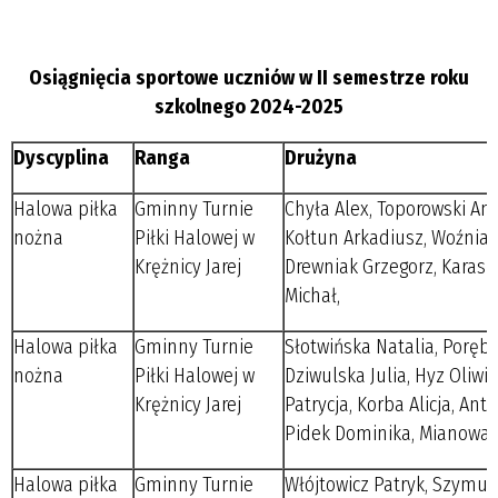
Osiągnięcia sportowe uczniów w II semestrze roku
szkolnego 2024-2025
Dyscyplina
Ranga
Drużyna
Halowa piłka
Gminny Turnie
Chyła Alex, Toporowski Ant
nożna
Piłki Halowej w
Kołtun Arkadiusz, Woźniak
Krężnicy Jarej
Drewniak Grzegorz, Karasiń
Michał,
Halowa piłka
Gminny Turnie
Słotwińska Natalia, Poręba
nożna
Piłki Halowej w
Dziwulska Julia, Hyz Oliwia
Krężnicy Jarej
Patrycja, Korba Alicja, Anto
Pidek Dominika, Mianowan
Halowa piłka
Gminny Turnie
Włójtowicz Patryk, Szymuś