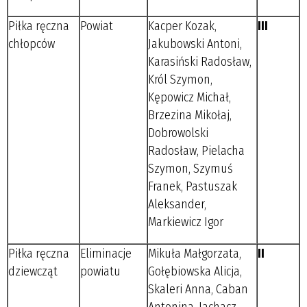
Piłka ręczna
Powiat
Kacper Kozak,
III
chłopców
Jakubowski Antoni,
Karasiński Radosław,
Król Szymon,
Kępowicz Michał,
Brzezina Mikołaj,
Dobrowolski
Radosław, Pielacha
Szymon, Szymuś
Franek, Pastuszak
Aleksander,
Markiewicz Igor
Piłka ręczna
Eliminacje
Mikuła Małgorzata,
II
dziewcząt
powiatu
Gołębiowska Alicja,
Skaleri Anna, Caban
Antonina, Jachacz