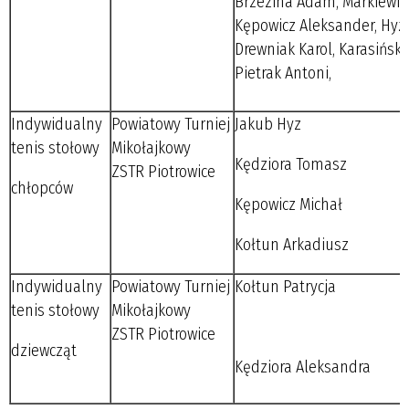
Brzezina Adam, Markiewicz
Kępowicz Aleksander, Hyz 
Drewniak Karol, Karasińsk
Pietrak Antoni,
Indywidualny
Powiatowy Turniej
Jakub Hyz
tenis stołowy
Mikołajkowy
Kędziora Tomasz
ZSTR Piotrowice
chłopców
Kępowicz Michał
Kołtun Arkadiusz
Indywidualny
Powiatowy Turniej
Kołtun Patrycja
tenis stołowy
Mikołajkowy
ZSTR Piotrowice
dziewcząt
Kędziora Aleksandra