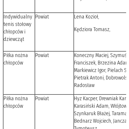
Indywidualny
Powiat
Lena Kozioł,
tenis stołowy
Kędziora Tomasz,
chłopców i
dziewcząt
Piłka nożna
Powiat
Koneczny Maciej, Szymuś
chłopców
Franciszek, Brzezina Adam
Markiewicz Igor, Pielach 
Pietrak Antoni, Dobrowolsk
Radosław
Piłka nożna
Powiat
Hyz Kacper, Drewniak Karol
chłopców
Karasiński Adam, Włójtowic
Szynkaruk Błażej, Taramas
Bednarz Wojciech, Jancza
Tymoteusz