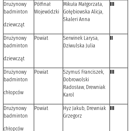
Drużynowy
Półfinał
Mikuła Małgorzata,
III
badminton
Wojewódzki
Gołębiowska Alicja,
Skaleri Anna
dziewcząt
Drużynowy
Powiat
Serwinek Larysa,
II
badminton
Dziwulska Julia
dziewcząt
Drużynowy
Powiat
Szymuś Franciszek,
III
badminton
Dobrowolski
Radosław, Drewniak
chłopców
Karol
Drużynowy
Powiat
Hyz Jakub, Drewniak
III
badminton
Grzegorz
chłopców