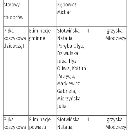
stołowy
Kępowicz
Michał
chłopców
Piłka
Eliminacje
Słotwińska
I
Igrzyska
koszykowa
gminne
Natalia,
Młodzieży
dziewcząt
Poręba Olga,
Dziwulska
Julia, Hyz
Oliwia, Kołtun
Patrycja,
Markiewicz
Gabriela,
Mierzyńska
Julia
Piłka
Eliminacje
Słotwińska
I
Igrzyska
koszykowa
powiatu
Natalia,
Młodzieży