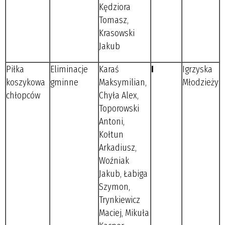
Kędziora
Tomasz,
Krasowski
Jakub
Piłka
Eliminacje
Karaś
I
Igrzyska
koszykowa
gminne
Maksymilian,
Młodzieży
chłopców
Chyła Alex,
Toporowski
Antoni,
Kołtun
Arkadiusz,
Woźniak
Jakub, Łabiga
Szymon,
Trynkiewicz
Maciej, Mikuła