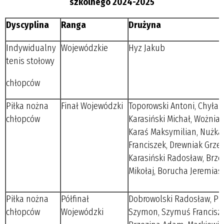
szkolnego 2024-2025
Dyscyplina
Ranga
Drużyna
Indywidualny
Wojewódzkie
Hyz Jakub
tenis stołowy
chłopców
Piłka nożna
Finał Wojewódzki
Toporowski Antoni, Chyła A
chłopców
Karasiński Michał, Wożniak
Karaś Maksymilian, Nużka
Franciszek, Drewniak Grzeg
Karasiński Radosław, Brze
Mikołaj, Borucha Jeremias
Piłka nożna
Półfinał
Dobrowolski Radosław, Pi
chłopców
Wojewódzki
Szymon, Szymuś Francisze