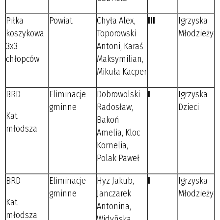
Piłka
Powiat
Chyła Alex,
III
Igrzyska
koszykowa
Toporowski
Młodzieży
3x3
Antoni, Karaś
chłopców
Maksymilian,
Mikuła Kacper
BRD
Eliminacje
Dobrowolski
I
Igrzyska
gminne
Radosław,
Dzieci
Kat
Bakoń
młodsza
Amelia, Kloc
Kornelia,
Polak Paweł
BRD
Eliminacje
Hyz Jakub,
I
Igrzyska
gminne
Janczarek
Młodzieży
Kat
Antonina,
młodsza
Widyñska