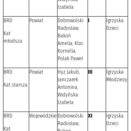
Izabela
BRD
Powiat
Dobrowolski
I
Igrzyska
Radosław,
Dzieci
Kat
Bakoń
młodsza
Amelia, Kloc
Kornelia,
Polak Paweł
BRD
Powiat
Hyz Jakub,
III
Igrzyska
Janczarek
Młodzieży
Kat starsza
Antonina,
Widyñska
Izabela
BRD
Wojewódzkie
Dobrowolski
XI
Igrzyska
Radosław,
Dzieci
Kat
Bakoń