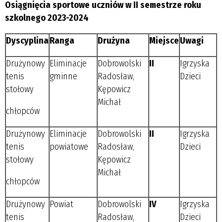
Osiągnięcia sportowe uczniów w II semestrze roku
szkolnego 2023-2024
Dyscyplina
Ranga
Drużyna
Miejsce
Uwagi
Drużynowy
Eliminacje
Dobrowolski
II
Igrzyska
tenis
gminne
Radosław,
Dzieci
stołowy
Kępowicz
Michał
chłopców
Drużynowy
Eliminacje
Dobrowolski
II
Igrzyska
tenis
powiatowe
Radosław,
Dzieci
stołowy
Kępowicz
Michał
chłopców
Drużynowy
Powiat
Dobrowolski
IV
Igrzyska
tenis
Radosław,
Dzieci