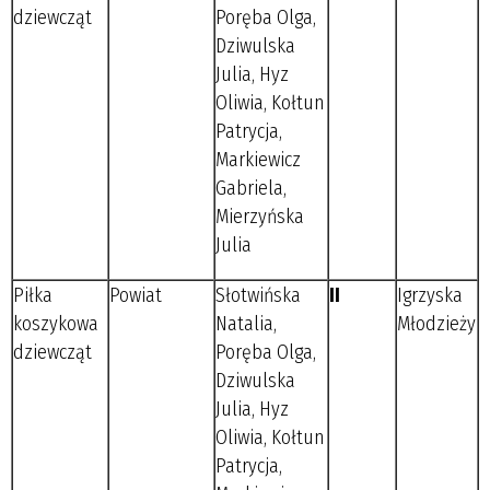
dziewcząt
Poręba Olga,
Dziwulska
Julia, Hyz
Oliwia, Kołtun
Patrycja,
Markiewicz
Gabriela,
Mierzyńska
Julia
Piłka
Powiat
Słotwińska
II
Igrzyska
koszykowa
Natalia,
Młodzieży
dziewcząt
Poręba Olga,
Dziwulska
Julia, Hyz
Oliwia, Kołtun
Patrycja,