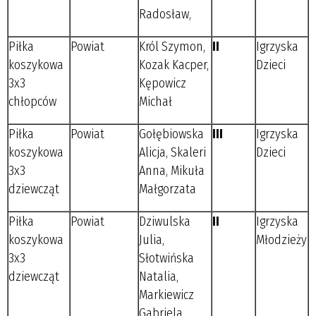
Radosław,
Piłka
Powiat
Król Szymon,
II
Igrzyska
koszykowa
Kozak Kacper,
Dzieci
3x3
Kępowicz
chłopców
Michał
Piłka
Powiat
Gołębiowska
III
Igrzyska
koszykowa
Alicja, Skaleri
Dzieci
3x3
Anna, Mikuła
dziewcząt
Małgorzata
Piłka
Powiat
Dziwulska
II
Igrzyska
koszykowa
Julia,
Młodzieży
3x3
Słotwińska
dziewcząt
Natalia,
Markiewicz
Gabriela