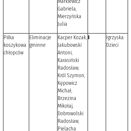
Markiewicz
Gabriela,
Mierzyńska
Julia
Piłka
Eliminacje
Kacper Kozak,
I
Igrzyska
koszykowa
gminne
Jakubowski
Dzieci
chłopców
Antoni,
Karasiński
Radosław,
Król Szymon,
Kępowicz
Michał,
Brzezina
Mikołaj,
Dobrowolski
Radosław,
Pielacha