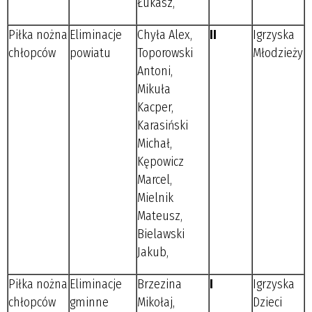
Łukasz,
Piłka nożna
Eliminacje
Chyła Alex,
II
Igrzyska
chłopców
powiatu
Toporowski
Młodzieży
Antoni,
Mikuła
Kacper,
Karasiński
Michał,
Kępowicz
Marcel,
Mielnik
Mateusz,
Bielawski
Jakub,
Piłka nożna
Eliminacje
Brzezina
I
Igrzyska
chłopców
gminne
Mikołaj,
Dzieci