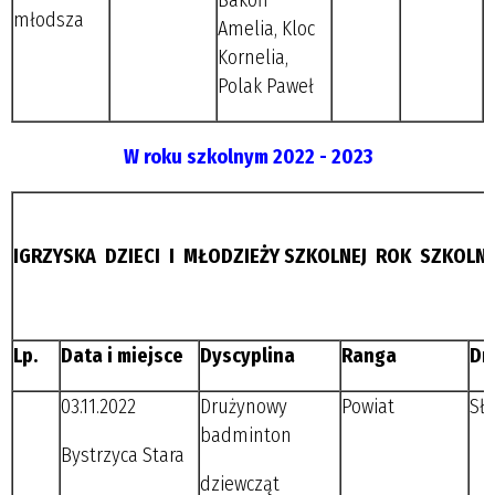
młodsza
Amelia, Kloc
Kornelia,
Polak Paweł
W roku szkolnym 2022 - 2023
IGRZYSKA DZIECI I MŁODZIEŻY SZKOLNEJ ROK SZKOLNY
Lp.
Data i miejsce
Dyscyplina
Ranga
Dr
03.11.2022
Drużynowy
Powiat
Sło
badminton
Bystrzyca Stara
dziewcząt