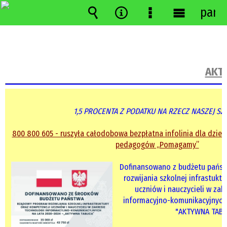
pane
Wyszukiwarka
Narzędzia
Menu
Menu
szczegółowe
główne
AKTU
1,5 PROCENTA Z PODATKU NA RZECZ NASZEJ SZ
800 800 605 - ruszyła całodobowa bezpłatna infolinia dla dzieci
pedagogów „Pomagamy”
Dofinansowano z budżetu państ
rozwijania szkolnej infrastukt
uczniów i nauczycieli w zak
informacyjno-komunikacyjnych 
"AKTYWNA TABL