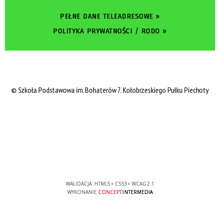
PEŁNE DANE TELEADRESOWE »
POLITYKA PRYWATNOŚCI / RODO »
©
Szkoła Podstawowa im. Bohaterów 7. Kołobrzeskiego Pułku Piechoty
WALIDACJA:
HTML5
+
CSS3
+
WCAG 2.1
WYKONANIE
CONCEPT
INTERMEDIA