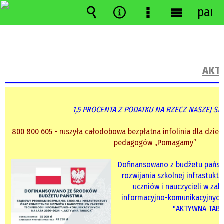
pane
Wyszukiwarka
Narzędzia
Menu
Menu
szczegółowe
główne
AKTU
1,5 PROCENTA Z PODATKU NA RZECZ NASZEJ SZ
800 800 605 - ruszyła całodobowa bezpłatna infolinia dla dzieci
pedagogów „Pomagamy”
Dofinansowano z budżetu państ
rozwijania szkolnej infrastukt
uczniów i nauczycieli w zak
informacyjno-komunikacyjnych 
"AKTYWNA TABL