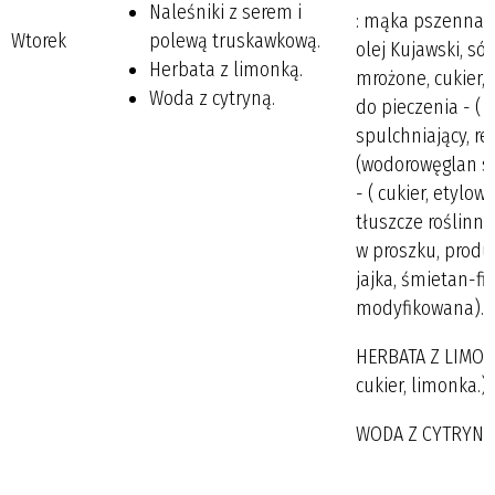
Naleśniki z serem i
: mąka pszenna ty
Wtorek
polewą truskawkową.
olej Kujawski, só
Herbata z limonką.
mrożone, cukier, 
Woda z cytryną.
do pieczenia - (
spulchniający, re
(wodorowęglan so
- ( cukier, etylowa
tłuszcze roślinn
w proszku, produ
jajka, śmietan-fi
modyfikowana).
HERBATA Z LIMONK
cukier, limonka.)
WODA Z CYTRYNĄ