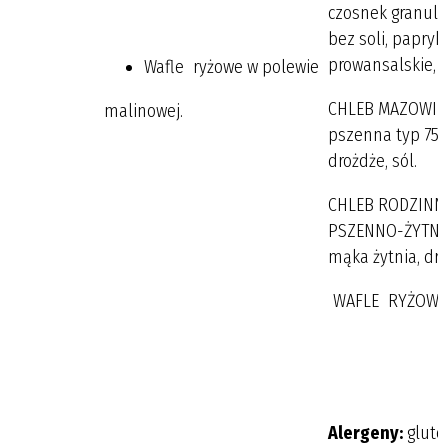
czosnek granul
bez soli, papryk
prowansalskie, li
Wafle ryżowe w polewie
CHLEB MAZOWIE
malinowej.
pszenna typ 750,
drożdże, sól.
CHLEB RODZINN
PSZENNO-ŻYTNI:
mąka żytnia, dro
WAFLE RYŻOWE 
Alergeny:
gluten