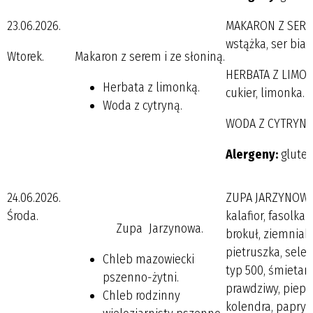
23.06.2026.
MAKARON Z SEREM
wstążka, ser biały
Wtorek.
Makaron z serem i ze słoniną.
HERBATA Z LIMONK
Herbata z limonką.
cukier, limonka.
Woda z cytryną.
WODA Z CYTRYNĄ
Alergeny:
gluten
24.06.2026.
ZUPA JARZYNOWA:
Środa.
kalafior, fasolka 
Zupa Jarzynowa.
brokuł, ziemniak
pietruszka, seler
Chleb mazowiecki
typ 500, śmietana
pszenno-żytni.
prawdziwy, pieprz
Chleb rodzinny
kolendra, papryka