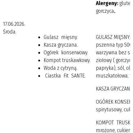
Alergeny:
gluten
gorczyca
.
17.06.2026.
Środa.
Gulasz mięsny.
GULASZ MIĘSNY: 
Kasza gryczana.
pszenna typ 500
Ogórek konserwowy.
warzywna bez sol
Kompot truskawkowy.
ziołowy ( gorczyc
Woda z cytryną.
papryka), sól, ole
Ciastka Fit SANTE.
muszkatołowa, t
KASZA GRYCZANA 
OGÓREK KONSERWO
spirytusowy, cukie
KOMPOT TRUSKAW
mrożone, cukier