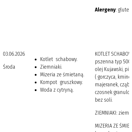
Alergeny
: gluten
03.06.2026
KOTLET SCHABOWY:
Kotlet schabowy.
pszenna typ 500, 
Środa
Ziemniaki.
olej Kujawski, pi
Mizeria ze śmietaną.
( gorczyca, kminek
Kompot gruszkowy.
majeranek, cząber
Woda z cytryną.
czosnek granulo
bez soli.
ZIEMNIAKI: ziemni
MIZERIA ZE ŚMIETA