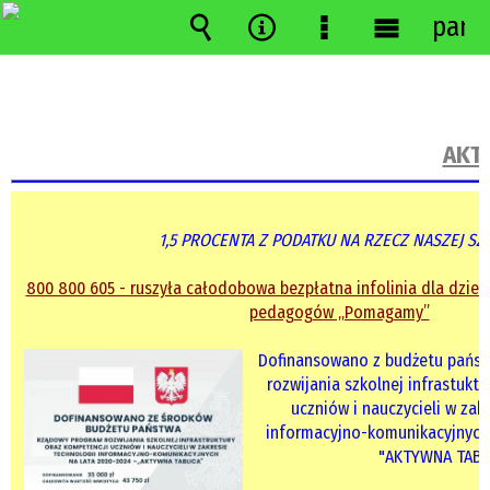
pane
Wyszukiwarka
Narzędzia
Menu
Menu
szczegółowe
główne
AKTU
1,5 PROCENTA Z PODATKU NA RZECZ NASZEJ SZ
800 800 605 - ruszyła całodobowa bezpłatna infolinia dla dzieci
pedagogów „Pomagamy”
Dofinansowano z budżetu państ
rozwijania szkolnej infrastukt
uczniów i nauczycieli w zak
informacyjno-komunikacyjnych 
"AKTYWNA TABL