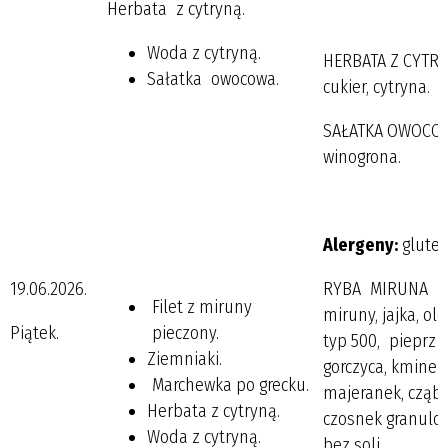
Herbata z cytryną.
Woda z cytryną.
HERBATA Z CYTRYN
Sałatka owocowa.
cukier, cytryna.
SAŁATKA OWOCOWA
winogrona.
Alergeny:
gluten
19.06.2026.
RYBA MIRUNA PIE
Filet z miruny
miruny, jajka, o
Piątek.
pieczony.
typ 500, pieprz p
Ziemniaki.
gorczyca, kminek,
Marchewka po grecku.
majeranek, cząber
Herbata z cytryną.
czosnek granulo
Woda z cytryną.
bez soli.