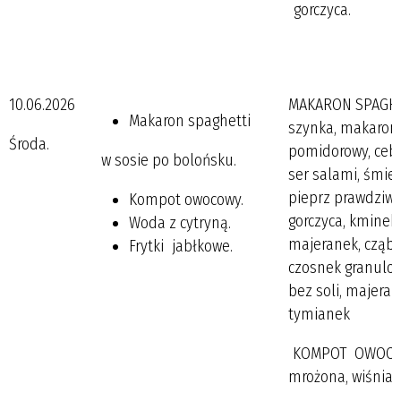
gorczyca.
10.06.2026
MAKARON SPAGHE
Makaron spaghetti
szynka, makaron 
Środa.
pomidorowy, ceb
w sosie po bolońsku.
ser salami, śmiet
pieprz prawdziw
Kompot owocowy.
gorczyca, kminek, 
Woda z cytryną.
majeranek, cząber
Frytki jabłkowe.
czosnek granulo
bez soli, majera
tymianek
KOMPOT OWOCOWY
mrożona, wiśnia, 