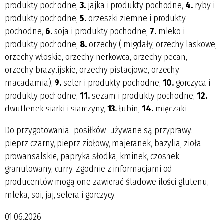
produkty pochodne,
3.
jajka i produkty pochodne,
4.
ryby i
produkty pochodne,
5.
orzeszki ziemne i produkty
pochodne,
6.
soja i produkty pochodne,
7.
mleko i
produkty pochodne,
8.
orzechy ( migdały, orzechy laskowe,
orzechy włoskie, orzechy nerkowca, orzechy pecan,
orzechy brazylijskie, orzechy pistacjowe, orzechy
macadamia),
9.
seler i produkty pochodne,
10.
gorczyca i
produkty pochodne,
11.
sezam i produkty pochodne,
12.
dwutlenek siarki i siarczyny,
13.
łubin,
14.
mięczaki
Do przygotowania posiłków używane są przyprawy:
pieprz czarny, pieprz ziołowy, majeranek, bazylia, zioła
prowansalskie, papryka słodka, kminek, czosnek
granulowany, curry. Zgodnie z informacjami od
producentów mogą one zawierać śladowe ilości glutenu,
mleka, soi, jaj, selera i gorczycy.
01.06.2026