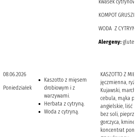
kwasek cytrynow
KOMPOT GRUSZKOWY
WODA Z CYTRYN
Alergeny:
gluten
08.06.2026
KASZOTTO Z MIĘ
Kaszotto z mięsem
jęczmienna, ryż, 
Poniedziałek
drobiowym i z
Kujawski, marche
warzywami.
cebula, mąka ps
Herbata z cytryną.
angielskie, liść
Woda z cytryną.
bez soli, pieprz
gorczyca, kminek
koncentrat pomi