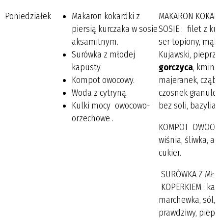
Poniedziałek
Makaron kokardki z
MAKARON KOKARD
piersią kurczaka w sosie
SOSIE : filet z k
aksamitnym.
ser topiony, mąk
Surówka z młodej
Kujawski, pieprz 
kapusty.
gorczyca
, kminek
Kompot owocowy.
majeranek, cząber
Woda z cytryną.
czosnek granulo
Kulki mocy owocowo-
bez soli, bazylia
orzechowe .
KOMPOT OWOCOWY
wiśnia, śliwka, a
cukier.
SURÓWKA Z MŁOD
KOPERKIEM : kapu
marchewka, sól, o
prawdziwy, pieprz