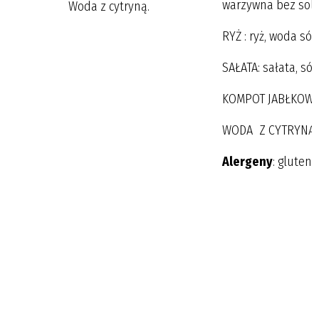
warzywna bez soli.
Woda z cytryną.
RYŻ : ryż, woda sól
SAŁATA: sałata, só
KOMPOT JABŁKOWY: j
WODA Z CYTRYNĄ.
Alergeny
: gluten,