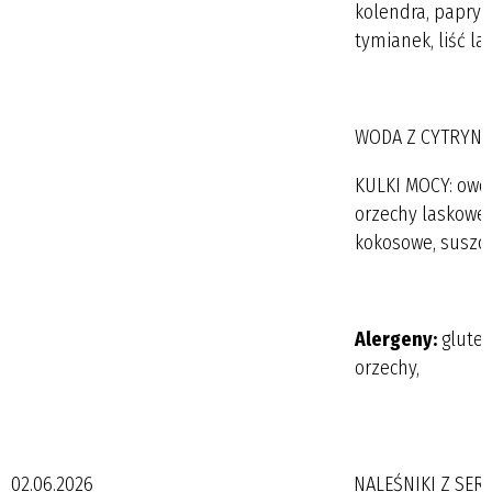
kolendra, papryka
tymianek, liść la
WODA Z CYTRYNĄ
KULKI MOCY: owoc
orzechy laskowe, 
kokosowe, suszon
Alergeny:
gluten
orzechy,
02.06.2026
NALEŚNIKI Z SE