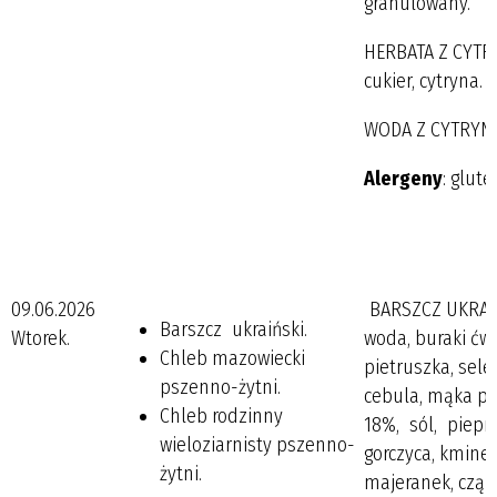
granulowany.
HERBATA Z CYTRY
cukier, cytryna.
WODA Z CYTRYNĄ
Alergeny
: glute
09.06.2026
BARSZCZ UKRAIŃS
Barszcz ukraiński.
Wtorek.
woda, buraki ćwi
Chleb mazowiecki
pietruszka, seler
pszenno-żytni.
cebula, mąka ps
Chleb rodzinny
18%, sól, pieprz
wieloziarnisty pszenno-
gorczyca, kminek,
żytni.
majeranek, cząbe