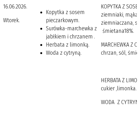
16.06.2026.
KOPYTKA Z SOSE
Kopytka z sosem
ziemniaki, mąka
Wtorek.
pieczarkowym.
ziemniaczana, sól
Surówka-marchewka z
śmietana18%.
jabłkiem i chrzanem .
Herbata z limonką.
MARCHEWKA Z CHR
Woda z cytryną.
chrzan, sól, śmi
HERBATA Z LIMON
cukier ,limonka.
WODA Z CYTRYNĄ