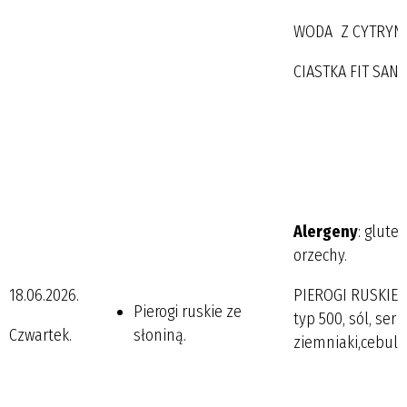
WODA Z CYTRYN
CIASTKA FIT SANT
Alergeny
: gluten
orzechy.
18.06.2026.
PIEROGI RUSKIE 
Pierogi ruskie ze
typ 500, sól, ser 
Czwartek.
słoniną.
ziemniaki,cebula 