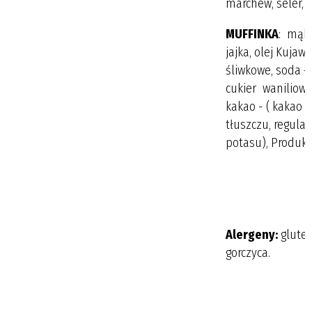
marchew, seler, 
MUFFINKA
: mąka
jajka, olej Kujaws
śliwkowe, soda –
cukier waniliowy 
kakao - ( kakao 
tłuszczu, regula
potasu), Produk
Alergeny:
gluten
gorczyca.