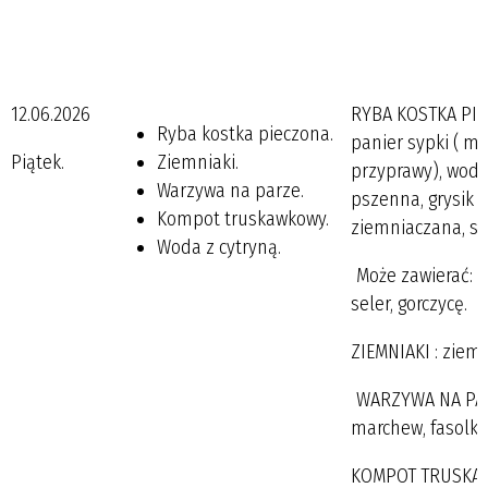
12.06.2026
RYBA KOSTKA PIEC
Ryba kostka pieczona.
panier sypki ( mą
Piątek.
Ziemniaki.
przyprawy), woda
Warzywa na parze.
pszenna, grysik r
Kompot truskawkowy.
ziemniaczana, só
Woda z cytryną.
Może zawierać: sk
seler, gorczycę.
ZIEMNIAKI : ziemn
WARZYWA NA PARZE
marchew, fasolka
KOMPOT TRUSKAW