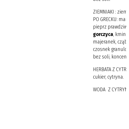
ZIEMNIAKI : ziem
PO GRECKU: march
pieprz prawdziw
gorczyca
, kminek
majeranek, cząber
czosnek granulo
bez soli, koncen
HERBATA Z CYTRY
cukier, cytryna.
WODA Z CYTRYNĄ