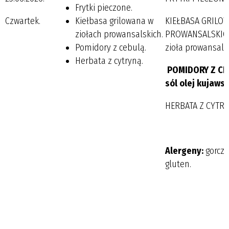
Frytki pieczone.
Czwartek.
Kiełbasa grilowana w
KIEŁBASA GRILO
ziołach prowansalskich.
PROWANSALSKICH 
Pomidory z cebulą.
zioła prowansalsk
Herbata z cytryną.
POMIDORY Z CEB
sól olej kujawsk
HERBATA Z CYTRYN
Alergeny:
gorczy
gluten.