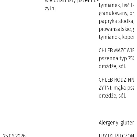
wieloziarnisty pszenno-
tymianek, liść la
żytni.
granulowany, prz
papryka słodka, 
prowansalskie, g
tymianek, koper.
CHLEB MAZOWIEC
pszenna typ 750,
drożdże, sól.
CHLEB RODZINNY
ŻYTNI: mąka psze
drożdże, sól.
Alergeny: gluten, 
25.06.2026.
FRYTKI PIECZONE : 