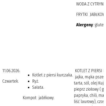
WODA Z CYTRYNĄ
FRYTKI JABŁKOWE
Alergeny
: glute
11.06.2026.
KOTLET Z PIERSI KU
Kotlet z piersi kurczaka.
jajka, mąka pszen
Czwartek.
Ryż.
tarta, sól, olej Ku
Sałata.
pieprz ziołowy ( g
papryka, chili, ma
Kompot jabłkowy.
liść laurowy), czo