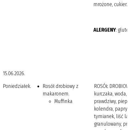
mrożone, cukier.
ALERGENY
: glute
15.06.2026.
Poniedziałek.
Rosół drobiowy z
ROSÓŁ DROBIOWY
makaronem.
kurczaka, woda, c
Muffinka
prawdziwy, pieprz
kolendra, papryka
tymianek, liść l
granulowany, prz