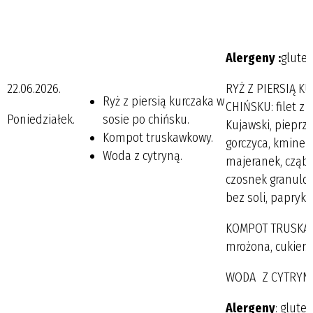
Alergeny :
gluten
22.06.2026.
RYŻ Z PIERSIĄ K
Ryż z piersią kurczaka w
CHIŃSKU: filet z 
Poniedziałek.
sosie po chińsku.
Kujawski, pieprz 
Kompot truskawkowy.
gorczyca, kminek,
Woda z cytryną.
majeranek, cząber
czosnek granulo
bez soli, papryk
KOMPOT TRUSKAW
mrożona, cukier.
WODA Z CYTRYN
Alergeny
: glute