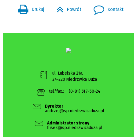
Drukuj
Powrót
Kontakt
ul. Lubelska 21a,
24-220 Niedrzwica Duża
tel/fax.:
(0-81) 517-50-24
Dyrektor
andrzej@sp.niedrzwicaduza.pl
Administrator strony
flisek@sp.niedrzwicaduza.pl